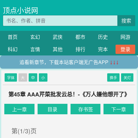
顶点小说网
搜索
首页
玄幻
武侠
都市
历史
网游
科幻
言情
其他
排行
完本
登录
追看新章节，下载本站客户端无广告APP
↓↓↓
字体
大
中
小
换手
关灯
第45章 AAA芹菜批发云总！-《万人嫌他想开了》
上一章
目录
存书签
下一章
第(1/3)页