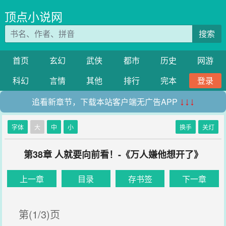
顶点小说网
搜索
首页
玄幻
武侠
都市
历史
网游
科幻
言情
其他
排行
完本
登录
追看新章节，下载本站客户端无广告APP
↓↓↓
字体
大
中
小
换手
关灯
第38章 人就要向前看！-《万人嫌他想开了》
上一章
目录
存书签
下一章
第(1/3)页