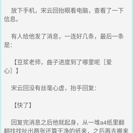
放下手机，宋云回抬眼看电脑，查看了一下
信息。
有人给他发了消息，一连好几条，最后一条
是：
【豆浆老师，曲子进度到了哪里呢［爱
心］】
宋云回没有丝毫心虚，抬手回复：
【快了】
回复完消息之后他就起身，从一堆a4纸里翻
翻找找扯出两张还算干净的纸来，之后再去搬来