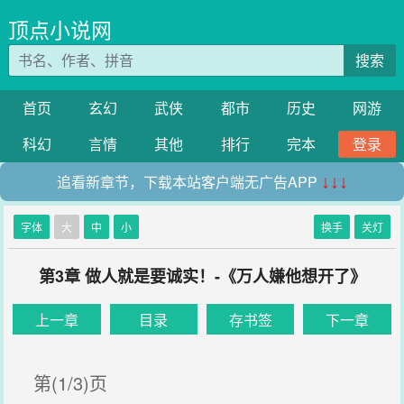
顶点小说网
搜索
首页
玄幻
武侠
都市
历史
网游
科幻
言情
其他
排行
完本
登录
追看新章节，下载本站客户端无广告APP
↓↓↓
字体
大
中
小
换手
关灯
第3章 做人就是要诚实！-《万人嫌他想开了》
上一章
目录
存书签
下一章
第(1/3)页