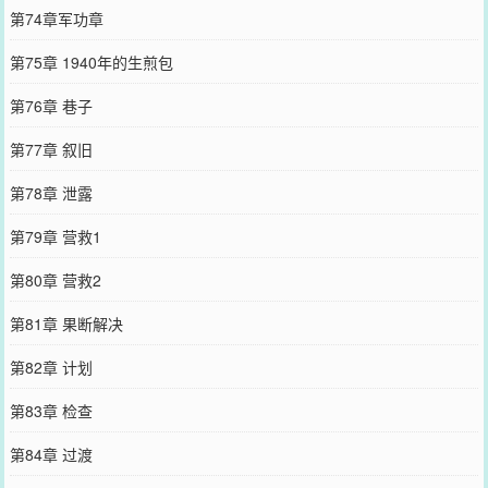
第74章军功章
第75章 1940年的生煎包
第76章 巷子
第77章 叙旧
第78章 泄露
第79章 营救1
第80章 营救2
第81章 果断解决
第82章 计划
第83章 检查
第84章 过渡