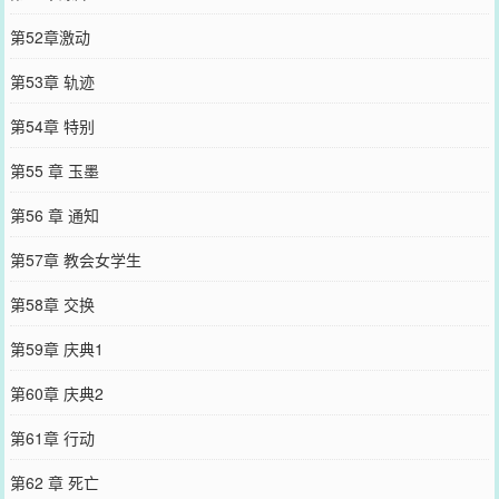
第52章激动
第53章 轨迹
第54章 特别
第55 章 玉墨
第56 章 通知
第57章 教会女学生
第58章 交换
第59章 庆典1
第60章 庆典2
第61章 行动
第62 章 死亡