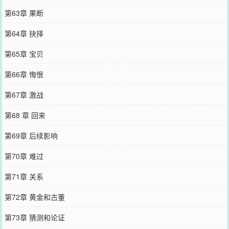
第63章 果断
第64章 抉择
第65章 宝贝
第66章 悔恨
第67章 激战
第68 章 回来
第69章 后续影响
第70章 难过
第71章 关系
第72章 黄金和古董
第73章 猜测和论证