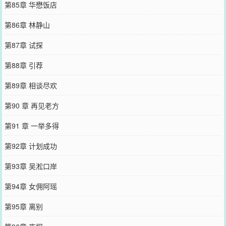
第85章 华懋饭店
第86章 林静山
第87章 试探
第88章 引荐
第89章 相谈尽欢
第90 章 再见老方
第91 章 一举多得
第92章 计划成功
第93章 吴淞口岸
第94章 女佣阿瑶
第95章 离别