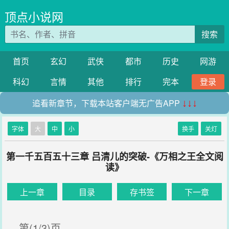
顶点小说网
搜索
首页
玄幻
武侠
都市
历史
网游
科幻
言情
其他
排行
完本
登录
追看新章节，下载本站客户端无广告APP
↓↓↓
字体
大
中
小
换手
关灯
第一千五百五十三章 吕清儿的突破-《万相之王全文阅
读》
上一章
目录
存书签
下一章
第(1/3)页