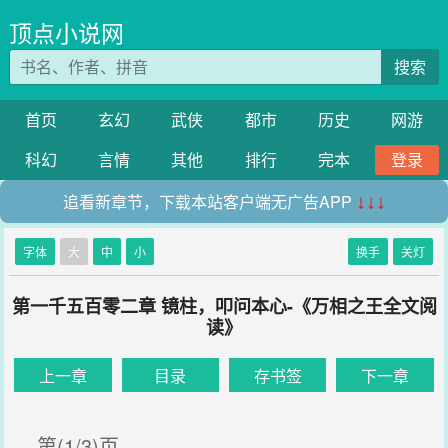
顶点小说网
搜索
首页
玄幻
武侠
都市
历史
网游
科幻
言情
其他
排行
完本
登录
追看新章节，下载本站客户端无广告APP
↓↓↓
字体
大
中
小
换手
关灯
第一千五百零二章 镜柱，叩问本心-《万相之王全文阅
读》
上一章
目录
存书签
下一章
第(1/3)页