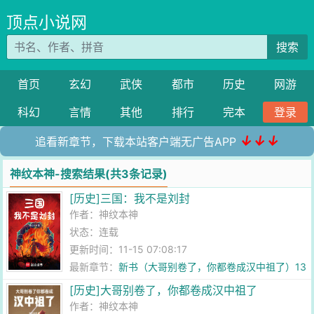
顶点小说网
搜索
首页
玄幻
武侠
都市
历史
网游
科幻
言情
其他
排行
完本
登录
↓↓↓
追看新章节，下载本站客户端无广告APP
神纹本神-搜索结果(共3条记录)
[历史]三国：我不是刘封
作者：
神纹本神
状态：连载
更新时间：11-15 07:08:17
最新章节：
新书（大哥别卷了，你都卷成汉中祖了）13
万字了，可以宰了
[历史]大哥别卷了，你都卷成汉中祖了
作者：
神纹本神