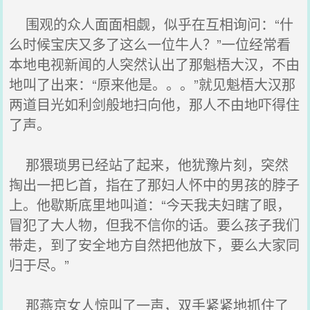
围观的众人面面相觑，似乎在互相询问：“什
么时候宝庆又多了这么一位牛人？”一位经常看
本地电视新闻的人突然认出了那魁梧大汉，不由
地叫了出来：“原来他是。。。”就见魁梧大汉那
两道目光如利剑般地扫向他，那人不由地吓得住
了声。
那猥琐男已经站了起来，他犹豫片刻，突然
掏出一把匕首，指在了那妇人怀中的男孩的脖子
上。他歇斯底里地叫道：“今天我夫妇瞎了眼，
冒犯了大人物，但我不信你的话。要么孩子我们
带走，到了安全地方自然把他放下，要么大家同
归于尽。”
那燕京女人惊叫了一声，双手紧紧地抓住了