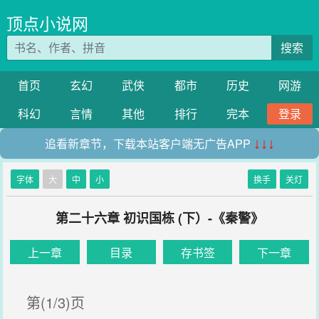
顶点小说网
搜索
首页
玄幻
武侠
都市
历史
网游
科幻
言情
其他
排行
完本
登录
追看新章节，下载本站客户端无广告APP
↓↓↓
字体
大
中
小
换手
关灯
第二十六章 初识国栋 (下）-《秦警》
上一章
目录
存书签
下一章
第(1/3)页