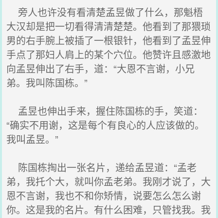
旁人也许没有看清楚孟昱做了什么，那魁梧
大汉却是把一切看得清清楚楚。他看到了那猥琐
男的右手腕上被插了一根银针，他看到了孟昱伸
手点了那妇人肩上的某个穴位。他赞许且感激地
向孟昱伸出了右手，道：“大恩不言谢，小兄
弟。我叫陈国栋。”
孟昱也伸出手来，握住陈国栋的手，笑道：
“确实不用谢，这是每个有良心的人应该做的。
我叫孟昱。”
陈国栋掏出一张名片，递给孟昱道：“孟老
弟，我托个大，就叫你孟老弟。我刚才说了，大
恩不言谢，我也不和你矫情，说要怎么怎么谢
你。这是我的名片。有什么困难，只管找我。我