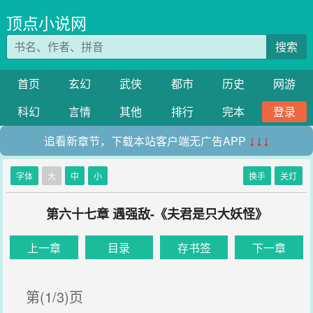
顶点小说网
搜索
首页
玄幻
武侠
都市
历史
网游
科幻
言情
其他
排行
完本
登录
追看新章节，下载本站客户端无广告APP
↓↓↓
字体
大
中
小
换手
关灯
第六十七章 遇强敌-《夫君是只大妖怪》
上一章
目录
存书签
下一章
第(1/3)页