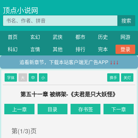
顶点小说网
搜索
首页
玄幻
武侠
都市
历史
网游
科幻
言情
其他
排行
完本
登录
追看新章节，下载本站客户端无广告APP
↓↓↓
字体
大
中
小
换手
关灯
第五十一章 被绑架-《夫君是只大妖怪》
上一章
目录
存书签
下一章
第(1/3)页