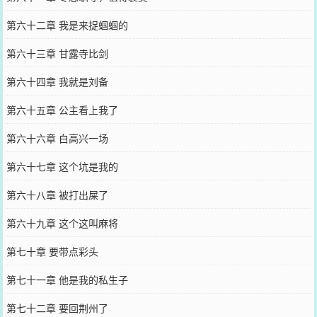
第六十二章 我是来捉蝈蝈的
第六十三章 甘露寺比剑
第六十四章 我就是刘备
第六十五章 公主看上我了
第六十六章 白高兴一场
第六十七章 这个坑是我的
第六十八章 被打出屎了
第六十九章 这个这叫麻将
第七十章 要带点彩头
第七十一章 他是我的私生子
第七十二章 要回荆州了