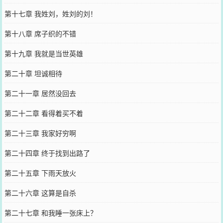
第十七章 我姓刘，姓刘的刘！
第十八章 席子织的不错
第十九章 我就是当世英雄
第二十章 坦诚相待
第二十一章 居然没回去
第二十二章 看得着买不着
第二十三章 我家好穷啊
第二十四章 终于找到出路了
第二十五章 下雨天放火
第二十六章 这算是自杀
第二十七章 和我睡一张床上？