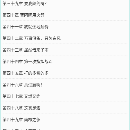
第三十九章 要我舞剑吗？
第四十章 曹阿瞒用火箭
第四十一章 我就坐地起价
第四十二章 万事俱备，只欠东风
第四十三章 居然借来了雨
第四十四章 第一次指挥战斗
第四十五章 打的多赏的多
第四十六章 真过瘾啊！
第四十七章 又燃又炸
第四十八章 这真是酒
第四十九章 南郡之争