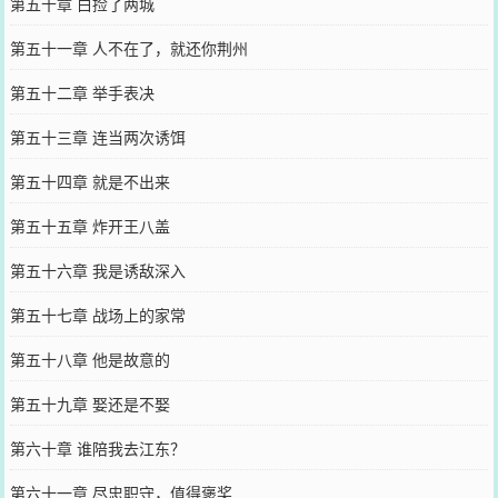
第五十章 白捡了两城
第五十一章 人不在了，就还你荆州
第五十二章 举手表决
第五十三章 连当两次诱饵
第五十四章 就是不出来
第五十五章 炸开王八盖
第五十六章 我是诱敌深入
第五十七章 战场上的家常
第五十八章 他是故意的
第五十九章 娶还是不娶
第六十章 谁陪我去江东？
第六十一章 尽忠职守，值得褒奖