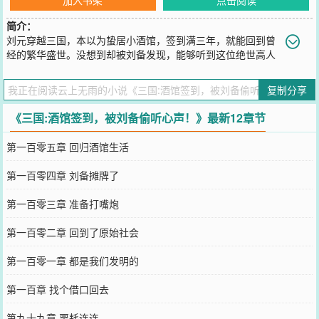
简介：
刘元穿越三国，本以为蛰居小酒馆，签到满三年，就能回到曾
经的繁华盛世。没想到却被刘备发现，能够听到这位绝世高人
的心声。“刘元兄弟！跟我走吧！”听过抬棺打仗的，没听过带着酒馆
打仗的。不去！我要做咸鱼。“刘元兄弟！知道白玉美人糜贞嘛？我亲
复制分享
自为你撮合！”“什么？糜贞！”刘备名下的女人，我真的能得到嘛？那
岂不是说，貂蝉，大乔，小乔，孙尚香……我是那贪色忘义的人嘛！
《三国:酒馆签到，被刘备偷听心声！》最新12章节
我是那见到美女走不动道的人嘛！我是那……好吧我是！什么时候动
身！
第一百零五章 回归酒馆生活
您要是觉得《
三国:酒馆签到，被刘备偷听心声！
》还不错的话请不要
忘记向您QQ群和微博微信里的朋友推荐哦！
第一百零四章 刘备摊牌了
第一百零三章 准备打嘴炮
第一百零二章 回到了原始社会
第一百零一章 都是我们发明的
第一百章 找个借口回去
第九十九章 噩耗连连