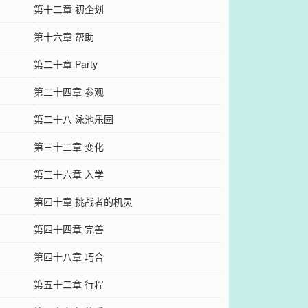
第十二章 初企划
第十六章 帮助
第二十章 Party
第二十四章 参观
第二十八 泳池乐园
第三十二章 变化
第三十六章 入学
第四十章 挑战者的机灵
第四十四章 完善
第四十八章 巧合
第五十二章 行程