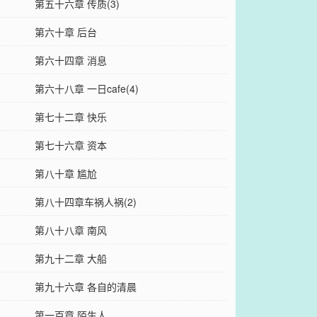
第五十六章 传质(3)
第六十章 后台
第六十四章 消息
第六十八章 一日cafe(4)
第七十二章 快乐
第七十六章 资本
第八十章 尴尬
第八十四章车祸人祸(2)
第八十八章 南风
第九十二章 大船
第九十六章 各自的清晨
第一百章 陌生人