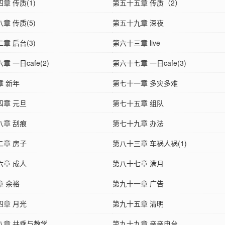
章 传质(1)
第五十五章 传质（2）
章 传质(5)
第五十九章 深夜
章 后台(3)
第六十三章 live
章 一日cafe(2)
第六十七章 一日cafe(3)
章 新年
第七十一章 多灾多难
四章 元旦
第七十五章 组队
八章 刮痕
第七十九章 办法
二章 房子
第八十三章 车祸人祸(1)
六章 成人
第八十七章 满月
章 余裕
第九十一章 广告
四章 月光
第九十五章 清明
八章 共乘与教学
第九十九章 亲亲电台