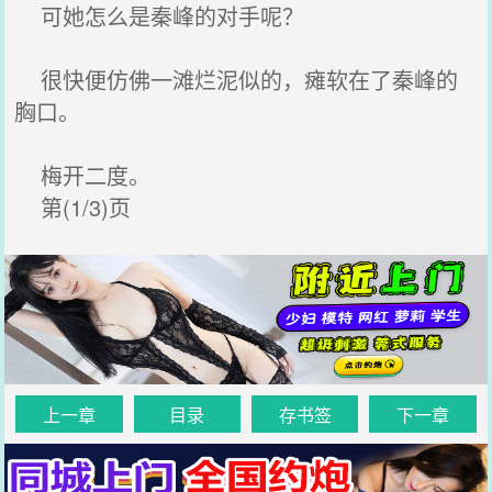
可她怎么是秦峰的对手呢？
很快便仿佛一滩烂泥似的，瘫软在了秦峰的
胸口。
梅开二度。
第(1/3)页
上一章
目录
存书签
下一章