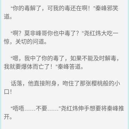
“你的毒解了，可我的毒还在啊！”秦峰邪笑
道。
“啊？莫非峰哥你也中毒了？”尧红炜大吃一
惊，关切的问道。
“嗯，我中了你的毒了，如果不能及时解毒，
我就要爆体而亡了！”秦峰答道。
话落，他直接附身，吻住了那张樱桃般的小
口！
“唔唔……不要……”尧红炜伸手想要将秦峰推
开。