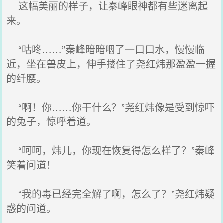
这幅美丽的样子，让秦峰眼神都有些迷离起
来。
“咕咚……”秦峰暗暗咽了一口口水，慢慢临
近，坐在兽皮上，伸手搂住了尧红炜那盈盈一握
的纤腰。
“啊！你……你干什么？”尧红炜像是受到惊吓
的兔子，惊呼着道。
“呵呵，炜儿，你现在恢复得怎么样了？”秦峰
笑着问道！
“我的毒已经完全解了啊，怎么了？”尧红炜疑
惑的问道。