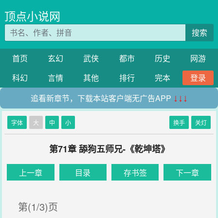
顶点小说网
搜索
首页
玄幻
武侠
都市
历史
网游
科幻
言情
其他
排行
完本
登录
追看新章节，下载本站客户端无广告APP
↓↓↓
字体
大
中
小
换手
关灯
第71章 舔狗五师兄-《乾坤塔》
上一章
目录
存书签
下一章
第(1/3)页