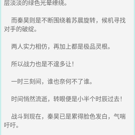
层淡淡的绿色光晕缭绕。
而秦昊则是不断围绕着苏晨旋转，候机寻找
对手的破绽。
两人实力相仿，再加上都是极品灵根。
所以战力也是不遑多让！
一时三刻间，谁也奈何不了谁。
时间悄然流逝，转眼便是小半个时辰过去！
战斗到现在，秦昊已是累得脸色发白，气喘
吁吁。