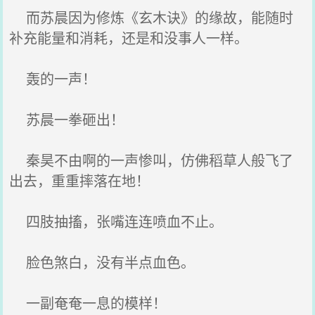
而苏晨因为修炼《玄木诀》的缘故，能随时
补充能量和消耗，还是和没事人一样。
轰的一声！
苏晨一拳砸出！
秦昊不由啊的一声惨叫，仿佛稻草人般飞了
出去，重重摔落在地！
四肢抽搐，张嘴连连喷血不止。
脸色煞白，没有半点血色。
一副奄奄一息的模样！