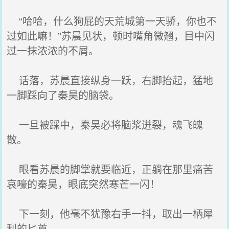
“哈哈，什么狗屁的天荒城第一天骄，你也不
过如此嘛！”苏晨见状，顿时嘴角微翘，目中闪
过一抹浓浓的不屑。
话落，苏晨直接纵身一跃，右脚抬起，猛地
一脚踩向了秦昊的脑袋。
一旦被踩中，秦昊必将脑浆迸裂，魂飞魄
散。
眼看苏晨的脚掌就要临近，正躺在那里痛苦
哀嚎的秦昊，眼底突然寒芒一闪！
下一刻，他毫不犹豫右手一抖，取出一柄犀
利的匕首。