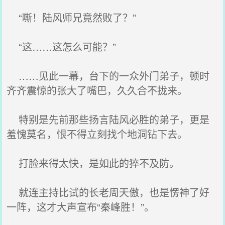
“嘶！陆风师兄竟然败了？”
“这……这怎么可能？”
……见此一幕，台下的一众外门弟子，顿时
齐齐震惊的张大了嘴巴，久久合不拢来。
特别是先前那些扬言陆风必胜的弟子，更是
羞愧莫名，恨不得立刻找个地洞钻下去。
打脸来得太快，是如此的猝不及防。
就连主持比试的长老周天傲，也是愣神了好
一阵，这才大声宣布“秦峰胜！”。