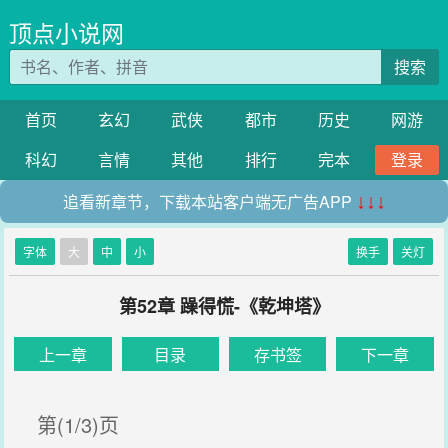
顶点小说网
搜索
首页
玄幻
武侠
都市
历史
网游
科幻
言情
其他
排行
完本
登录
追看新章节，下载本站客户端无广告APP
↓↓↓
字体
大
中
小
换手
关灯
第52章 躁得慌-《乾坤塔》
上一章
目录
存书签
下一章
第(1/3)页