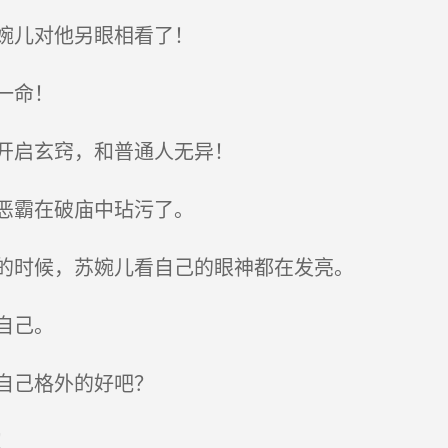
婉儿对他另眼相看了！
一命！
开启玄窍，和普通人无异！
恶霸在破庙中玷污了。
的时候，苏婉儿看自己的眼神都在发亮。
自己。
自己格外的好吧？
！