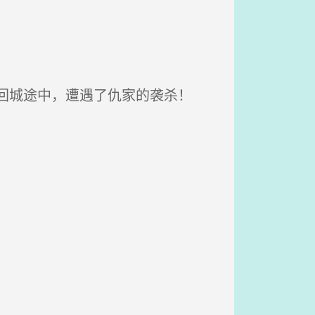
回城途中，遭遇了仇家的袭杀！