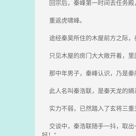
回宗后，秦峰第一时间去任务殿
重返虎啸峰。
途经秦昊所住的木屋前方之际，
只见木屋的房门大大敞开着，里面
那中年男子，秦峰认识，乃是秦
此人名叫秦浩联，是秦天龙的嫡
实力不弱，已然踏入了玄将三重
交谈中，秦浩联随手一抖，取出一
好！”