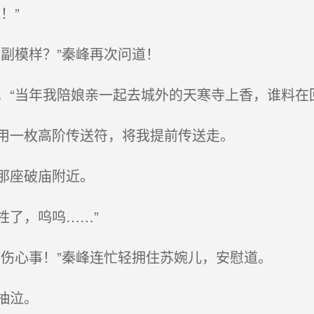
！”
副模样？”秦峰再次问道！
“当年我陪娘亲一起去城外的天寒寺上香，谁料在
用一枚高阶传送符，将我提前传送走。
那座破庙附近。
了，呜呜……”
伤心事！”秦峰连忙轻拥住苏婉儿，安慰道。
抽泣。