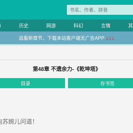
市
历史
网游
科幻
言情
其
追看新章节，下载本站客户端无广告APP
↓↓↓
第48章 不遗余力-《乾坤塔》
目录
存书签
向苏婉儿问道！