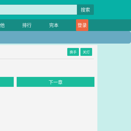
搜索
他
排行
完本
登录
换手
关灯
下一章