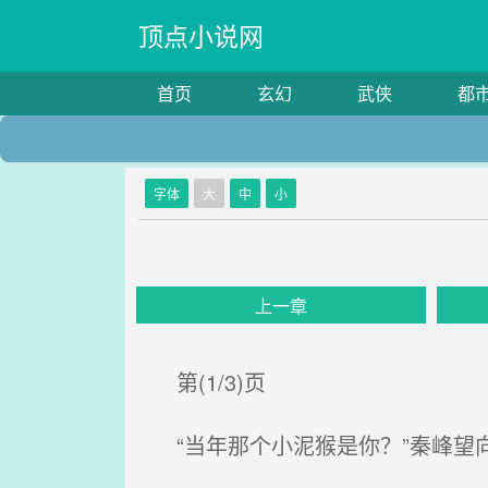
顶点小说网
首页
玄幻
武侠
都
字体
大
中
小
上一章
第(1/3)页
“当年那个小泥猴是你？”秦峰望