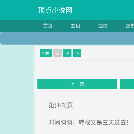
顶点小说网
首页
玄幻
武侠
都
字体
大
中
小
上一章
第(1/3)页
时间匆匆，转眼又是三天过去！