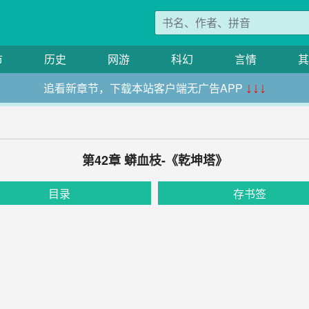
市
历史
网游
科幻
言情
其
追看新章节，下载本站客户端无广告APP
↓↓↓
第42章 蟒血枝-《乾坤塔》
目录
存书签