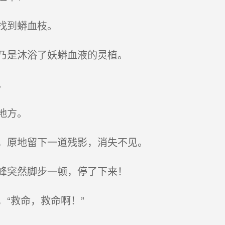
找到蟒血枝。
乃是沐浴了妖蟒血液的灵植。
。
地方。
，原地留下一道残影，消失不见。
峰突然脚步一顿，停了下来！
“救命，救命啊！”