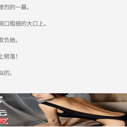
惨烈的一幕。
碗口粗细的大口上。
欺负她。
上劈落！
似的。