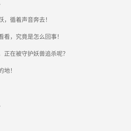
。
跃，循着声音奔去！
看看，究竟是怎么回事！
，正在被守护妖兽追杀呢？
的地！
。