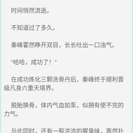
时间悄然流逝。
不知道过了多久。
秦峰霍然睁开双目，长长吐出一口浊气。
“哈哈，成功了！”
在成功炼化三颗洗骨丹后，秦峰终于顺利晋
级凡身六重天境界。
脱胎换骨，体内气血如泵，似拥有使不完的
力气。
与此同时，还有一股浓浓的腥臭味，轰然扑