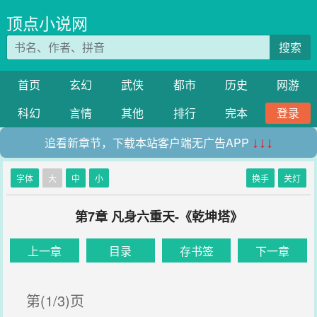
顶点小说网
搜索
首页
玄幻
武侠
都市
历史
网游
科幻
言情
其他
排行
完本
登录
追看新章节，下载本站客户端无广告APP
↓↓↓
字体
大
中
小
换手
关灯
第7章 凡身六重天-《乾坤塔》
上一章
目录
存书签
下一章
第(1/3)页