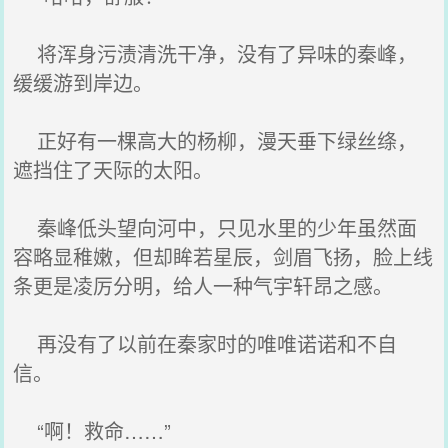
将浑身污渍清洗干净，没有了异味的秦峰，
缓缓游到岸边。
正好有一棵高大的杨柳，漫天垂下绿丝绦，
遮挡住了天际的太阳。
秦峰低头望向河中，只见水里的少年虽然面
容略显稚嫩，但却眸若星辰，剑眉飞扬，脸上线
条更是凌厉分明，给人一种气宇轩昂之感。
再没有了以前在秦家时的唯唯诺诺和不自
信。
“啊！救命……”