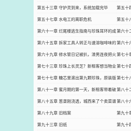
第五十三章 守护灵到来，系统加载完毕
第五十
第五十七章 水电工的离职危机
第五十
第六十一章 烂尾楼逃生指南与珍珠耳环的成
第六十
色鉴定
第六十五章 拆家工具人转正与速溶咖啡味的
bug
第六十
维稳神兽
第六十九章 修水管日记被扒，渣男连夜把火
脑门大
第七十
车扛出了银河系
第七十三章 珍珠上长灵芝？新租客想当物业
得发到
第七十
还包煲汤
第七十七章 糖芯里滚出第九颗珍珠，原装版
是真的
第七十
姐来讨嫁妆
第八十一章 蜜月期的第一天，新租客带着破
管三顿
第八十
烂来敲门
第八十五章 葱垄刚浇透，城西来了个卖菜谱
下刨出
第八十
的
第八十九章 旧档案
角冒出
第九十
第九十三章 旧纸
第九十