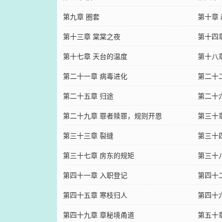
第九章 圈套
第十章
第十三章 棠棠之夜
第十四
第十七章 天台的温度
第十八
第二十一章 病毒进化
第二十
第二十五章 归途
第二十
第二十九章 罪者赎罪，规则开恩
第三十
第三十三章 裂缝
第三十
第三十七章 房东的规矩
第三十
第四十一章 入职登记
第四十
第四十五章 寒枝归人
第四十
第四十九章 章秘境甬道
第五十