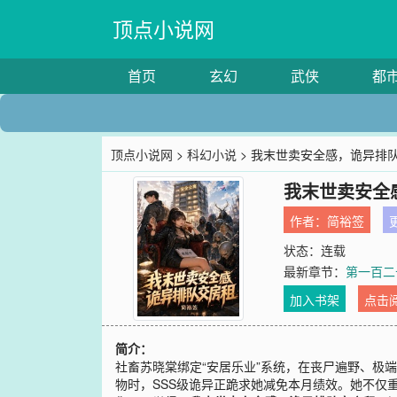
顶点小说网
首页
玄幻
武侠
都
顶点小说网
>
科幻小说
> 我末世卖安全感，诡异排
我末世卖安全
作者：
简裕签
更
状态：连载
最新章节：
第一百二
加入书架
点击
简介：
社畜苏晓棠绑定“安居乐业”系统，在丧尸遍野、极
物时，SSS级诡异正跪求她减免本月绩效。她不仅