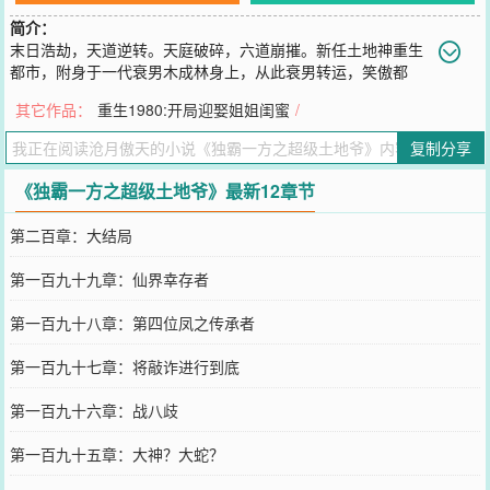
简介：
末日浩劫，天道逆转。天庭破碎，六道崩摧。新任土地神重生
都市，附身于一代衰男木成林身上，从此衰男转运，笑傲都
市，独霸一方。
其它作品：
重生1980:开局迎娶姐姐闺蜜
/
您要是觉得《
独霸一方之超级土地爷
》还不错的话请不要忘记向您QQ
群和微博微信里的朋友推荐哦！
复制分享
《独霸一方之超级土地爷》最新12章节
第二百章：大结局
第一百九十九章：仙界幸存者
第一百九十八章：第四位凤之传承者
第一百九十七章：将敲诈进行到底
第一百九十六章：战八歧
第一百九十五章：大神？大蛇？