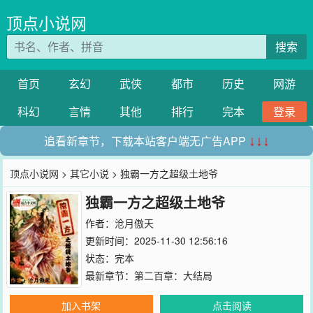
顶点小说网
搜索
首页
玄幻
武侠
都市
历史
网游
科幻
言情
其他
排行
完本
登录
追看新章节，下载本站客户端无广告APP
↓↓↓
顶点小说网
>
其它小说
> 独霸一方之超级土地爷
独霸一方之超级土地爷
作者：
沧月傲天
更新时间：2025-11-30 12:56:16
状态：完本
最新章节：
第二百章：大结局
加入书架
点击阅读