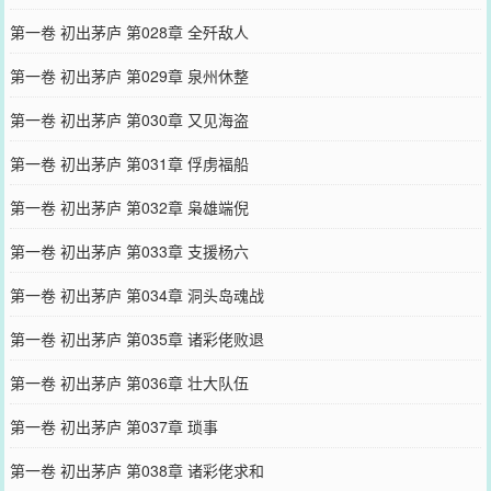
第一卷 初出茅庐 第028章 全歼敌人
第一卷 初出茅庐 第029章 泉州休整
第一卷 初出茅庐 第030章 又见海盗
第一卷 初出茅庐 第031章 俘虏福船
第一卷 初出茅庐 第032章 枭雄端倪
第一卷 初出茅庐 第033章 支援杨六
第一卷 初出茅庐 第034章 洞头岛魂战
第一卷 初出茅庐 第035章 诸彩佬败退
第一卷 初出茅庐 第036章 壮大队伍
第一卷 初出茅庐 第037章 琐事
第一卷 初出茅庐 第038章 诸彩佬求和