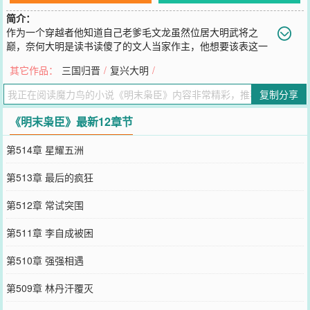
简介：
作为一个穿越者他知道自己老爹毛文龙虽然位居大明武将之
巅，奈何大明是读书读傻了的文人当家作主，他想要该表这一
切就要和庞大的统治阶层站在对立面。腐儒不灭、斗争不息！
其它作品：
三国归晋
/
复兴大明
/
您要是觉得《
明末枭臣
》还不错的话请不要忘记向您QQ群和微博微信
里的朋友推荐哦！
复制分享
《明末枭臣》最新12章节
第514章 星耀五洲
第513章 最后的疯狂
第512章 常试突围
第511章 李自成被困
第510章 强强相遇
第509章 林丹汗覆灭