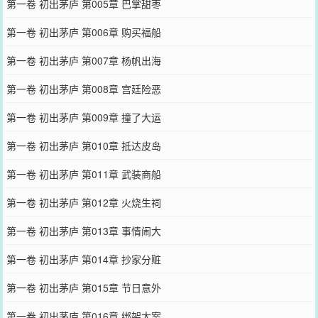
第一卷 初出茅庐 第005章 巴掌甜枣
第一卷 初出茅庐 第006章 购买福船
第一卷 初出茅庐 第007章 杨帆出海
第一卷 初出茅庐 第008章 宫廷险恶
第一卷 初出茅庐 第009章 撞了大运
第一卷 初出茅庐 第010章 抵达皮岛
第一卷 初出茅庐 第011章 武装商船
第一卷 初出茅庐 第012章 火烧生祠
第一卷 初出茅庐 第013章 事情闹大
第一卷 初出茅庐 第014章 抄家分赃
第一卷 初出茅庐 第015章 节日意外
第一卷 初出茅庐 第016章 绑架大案