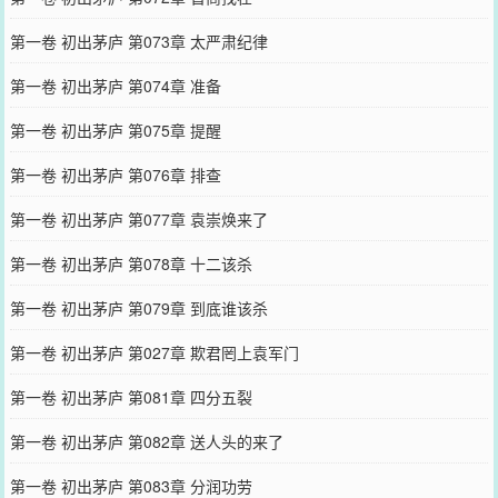
第一卷 初出茅庐 第073章 太严肃纪律
第一卷 初出茅庐 第074章 准备
第一卷 初出茅庐 第075章 提醒
第一卷 初出茅庐 第076章 排查
第一卷 初出茅庐 第077章 袁崇焕来了
第一卷 初出茅庐 第078章 十二该杀
第一卷 初出茅庐 第079章 到底谁该杀
第一卷 初出茅庐 第027章 欺君罔上袁军门
第一卷 初出茅庐 第081章 四分五裂
第一卷 初出茅庐 第082章 送人头的来了
第一卷 初出茅庐 第083章 分润功劳