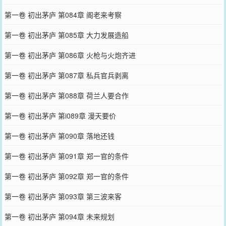
第一卷 初出茅庐 第084章 阁老来考察
第一卷 初出茅庐 第085章 大力发展造船
第一卷 初出茅庐 第086章 火枪与火炮齐进
第一卷 初出茅庐 第087章 私兵官兵剥离
第一卷 初出茅庐 第088章 荷兰人要合作
第一卷 初出茅庐 第i089章 漫天要价
第一卷 初出茅庐 第090章 落地还钱
第一卷 初出茅庐 第091章 郑一官的条件
第一卷 初出茅庐 第092章 郑一官的条件
第一卷 初出茅庐 第093章 第三波来客
第一卷 初出茅庐 第094章 未来规划