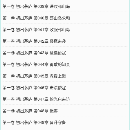
第一卷 初出茅庐 第039章 进攻邳山岛
第一卷 初出茅庐 第040章 邳山岛求和
第一卷 初出茅庐 第041章 收服邳山岛
第一卷 初出茅庐 第042章 倭寇来袭
第一卷 初出茅庐 第043章 遭遇倭寇
第一卷 初出茅庐 第044章 勇敢的知县
第一卷 初出茅庐 第045章 救援上海
第一卷 初出茅庐 第046章 击溃倭寇
第一卷 初出茅庐 第047章 徐光启来访
第一卷 初出茅庐 第048章 迷雾
第一卷 初出茅庐 第049章 晋升守备